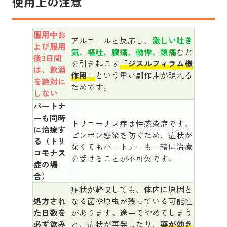
使用上の注意
服用中お
アルコールと反応し、
激しい吐き
よび服用
気、嘔吐、腹痛、動悸、頭痛
など
後3日間
を引き起こす
「ジスルフィラム様
は、飲酒
作用」
という重い副作用が現れる
を絶対に
ためです。
しない
パートナ
ーも同時
トリコモナス症は性感染症です。
に治療す
ピンポン感染を防ぐため、症状が
る（トリ
なくてもパートナーも一緒に治療
コモナス
を受けることが不可欠です。
症の場
合）
症状が軽快しても、体内に原因と
処方され
なる菌や原虫が残っている可能性
た日数を
があります。途中でやめてしまう
必ず飲み
と、症状が再発したり、
薬が効き