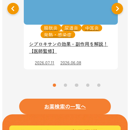
膀胱炎
尿道炎
中耳炎
発熱・感染症
シプロキサンの効果・副作用を解説！
副作
【医師監修】
2026.07.11
2026.06.08
お薬検索の一覧へ