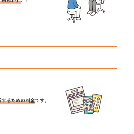
「初診料」
、2
行するための料金
です。