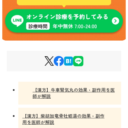
【漢方】牛車腎気丸の効果・副作用を医
師が解説
【漢方】柴胡加竜骨牡蛎湯の効果・副作
用を医師が解説