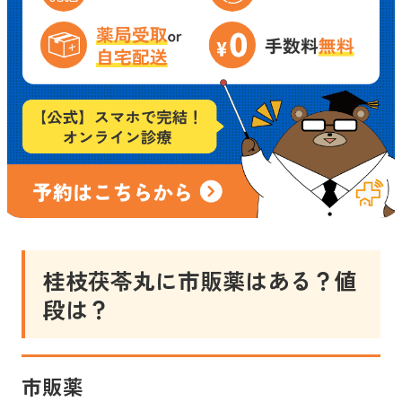
桂枝茯苓丸
に市販薬はある？値
段は？
市販薬