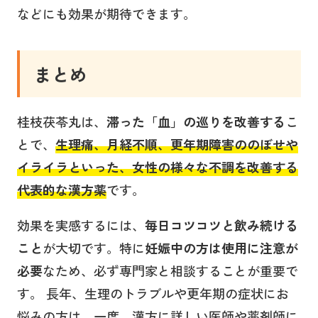
などにも効果が期待できます。
まとめ
桂枝茯苓丸は、
滞った「血」の巡りを改善する
こ
とで、
生理痛、月経不順、更年期障害ののぼせや
イライラといった、女性の様々な不調を改善する
代表的な漢方薬
です。
効果を実感するには、
毎日コツコツと飲み続ける
こと
が大切です。特に
妊娠中の方は使用に注意が
必要
なため、必ず専門家と相談することが重要で
す。 長年、生理のトラブルや更年期の症状にお
悩みの方は、一度、漢方に詳しい医師や薬剤師に