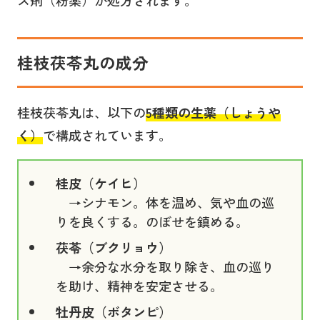
桂枝茯苓丸
の成分
桂枝茯苓丸は、以下の
5種類の生薬（しょうや
く）
で構成されています。
桂皮（ケイヒ）
→シナモン。体を温め、気や血の巡
りを良くする。のぼせを鎮める。
茯苓（ブクリョウ）
→余分な水分を取り除き、血の巡り
を助け、精神を安定させる。
牡丹皮（ボタンピ）