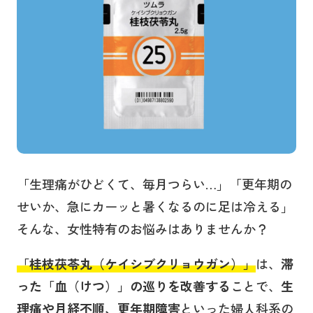
「生理痛がひどくて、毎月つらい…」「更年期の
せいか、急にカーッと暑くなるのに足は冷える」
そんな、女性特有のお悩みはありませんか？
「桂枝茯苓丸（ケイシブクリョウガン）」
は、
滞
った「血（けつ）」の巡りを改善する
ことで、
生
理痛や月経不順、更年期障害
といった婦人科系の