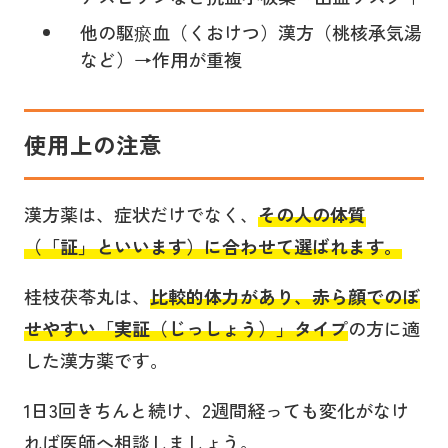
他の駆瘀血（くおけつ）漢方（桃核承気湯
など）→作用が重複
使用上の注意
漢方薬は、症状だけでなく、
その人の体質
（「証」といいます）に合わせて選ばれます。
桂枝茯苓丸は、
比較的体力があり、赤ら顔でのぼ
せやすい「実証（じっしょう）」タイプ
の方に適
した漢方薬です。
1日3回きちんと続け、2週間経っても変化がなけ
れば医師へ相談しましょう。