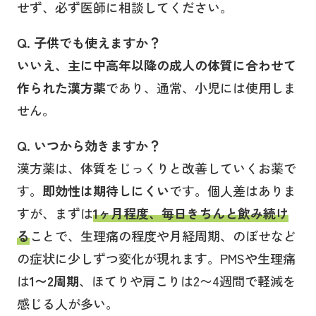
せず、必ず医師に相談してください。
Q. 子供でも使えますか？
いいえ、主に中高年以降の成人の体質に合わせて
作られた漢方薬
であり、通常、小児には使用しま
せん。
Q. いつから効きますか？
漢方薬は、体質をじっくりと改善していくお薬で
す。
即効性は期待しにくい
です。個人差はありま
すが、まずは
1ヶ月程度、毎日きちんと飲み続け
る
ことで、生理痛の程度や月経周期、のぼせなど
の症状に少しずつ変化が現れます。PMSや生理痛
は
1〜2周期
、ほてりや肩こりは2〜4週間で軽減を
感じる人が多い。