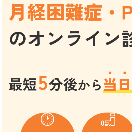
月経困難症・P
のオンライン
5
最短
分後
当日
から