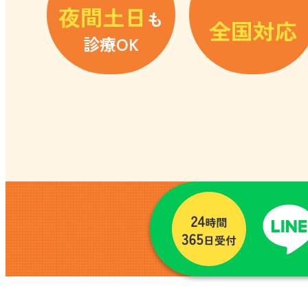
夜間土日
も
全国対応
診療OK