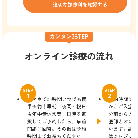
適切な診療科を確認する
3
カンタン
STEP
オンライン診療の流れ
STEP
STEP
1
2
スマホで24時間いつでも簡
予約時間にな
単予約！早朝・夜間・祝日
からご入室く
も年中無休営業。日時を選
分前から入
択してご予約したら、事前
医師とオン
問診に回答。その後は予約
います。診
時間までお待ちください。
はクレジッ