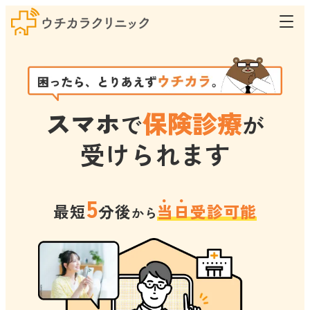
スマホ
保険診療
で
が
受けられます
5
最短
分後
当日受診可能
から