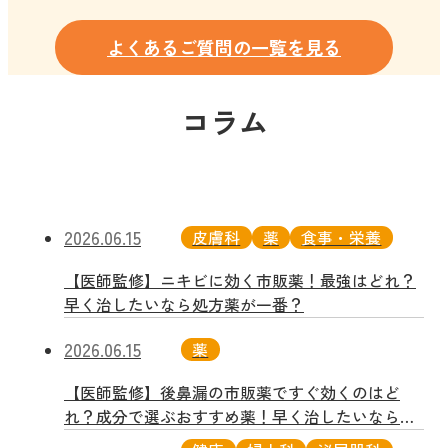
ているとき、院内感染を避けたいときにご活用
意識がはっきりしない、呼吸が苦しい、けいれ
ください。
よくあるご質問の一覧を見る
んを起こしている、水分が全く摂れないなど、
緊急性が高い症状の場合は対面での受診や救急
相談をお願いしています。判断に迷う場合は、
コラム
まずオンラインでご相談ください。
2026.06.15
皮膚科
薬
食事・栄養
【医師監修】ニキビに効く市販薬！最強はどれ？
早く治したいなら処方薬が一番？
2026.06.15
薬
【医師監修】後鼻漏の市販薬ですぐ効くのはど
れ？成分で選ぶおすすめ薬！早く治したいなら処
方薬？