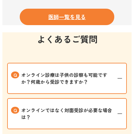
医師一覧を見る
よくあるご質問
オンライン診療は子供の診察も可能です
か？何歳から受診できますか？
はい、0歳から受診可能です。18歳未満のお子
オンラインではなく対面受診が必要な場合
様は保護者の方の同伴が必要です。発熱や咳、
は？
発疹などお子様に多い症状はオンラインで対応
できます。夜間や休日でかかりつけ医が閉まっ