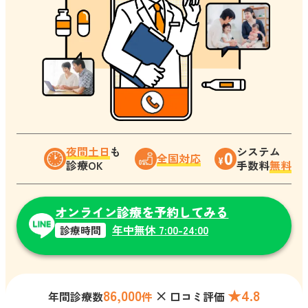
夜間土日
も
システム
全国対応
診療OK
手数料
無料
オンライン診療を予約してみる
年中無休 7:00-24:00
診療時間
86,000
×
★4.8
年間診療数
件
口コミ評価