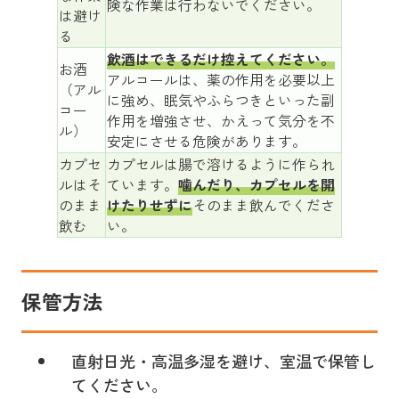
険な作業は行わないでください。
は避け
る
飲酒はできるだけ控えてください。
お酒
アルコールは、薬の作用を必要以上
（アル
に強め、眠気やふらつきといった副
コー
作用を増強させ、かえって気分を不
ル）
安定にさせる危険があります。
カプセ
カプセルは腸で溶けるように作られ
ルはそ
ています。
噛んだり、カプセルを開
のまま
けたりせずに
そのまま飲んでくださ
飲む
い。
保管方法
直射日光・高温多湿を避け、室温で保管し
てください。