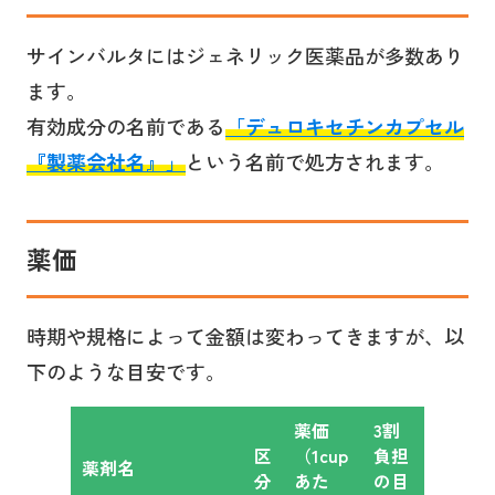
サインバルタにはジェネリック医薬品が多数あり
ます。
有効成分の名前である
「デュロキセチンカプセル
『製薬会社名』」
という名前で処方されます。
薬価
時期や規格によって金額は変わってきますが、以
下のような目安です。
薬価
3割
区
（1cup
負担
薬剤名
分
あた
の目