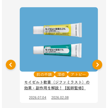
肌の不調
湿疹
アトピー
モイゼルト軟膏（ジファミラスト）の
効果・副作用を解説！【医師監修】
症
2026.07.04
2026.02.08
！