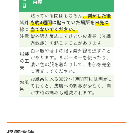
内容
目
貼っている間はもちろん
、
剥がした後
紫外
も約4週間
は貼っていた場所を
日光に
線に
当てないでください。
注意
紫外線と反応してひどい皮膚炎（光線
過敏症）を起こすことがあります。
白い服や薄手の服は紫外線を通すこと
服装
があります。サポーターを使ったり、
の工
濃い色の服を着たりして、患部を完全
夫
に遮光してください。
お風呂に入る30分〜1時間前には剥がし
お風
ておくと、皮膚への刺激が少なく、剥
呂
がす時の痛みも軽減されます。
保管方法