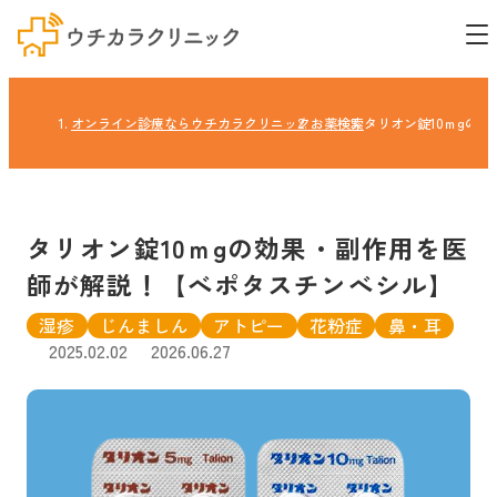
オンライン診療ならウチカラクリニック
お薬検索
タリオン錠10ｍgの
タリオン錠10ｍgの効果・副作用を医
師が解説！【べポタスチンべシル】
湿疹
じんましん
アトピー
花粉症
鼻・耳
2025.02.02
2026.06.27