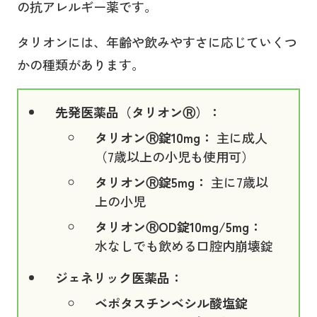
の抗アレルギー薬です。
タリオンには、年齢や飲みやすさに応じていくつ
かの種類があります。
先発医薬品（タリオンⓇ）：
タリオンⓇ錠10mg：
主に成人
（7歳以上の小児も使用可）
タリオンⓇ錠5mg：
主に7歳以
上の小児
タリオンⓇOD錠10mg/5mg：
水なしでも飲める口腔内崩壊錠
ジェネリック医薬品：
ベポタスチンベシル酸塩錠