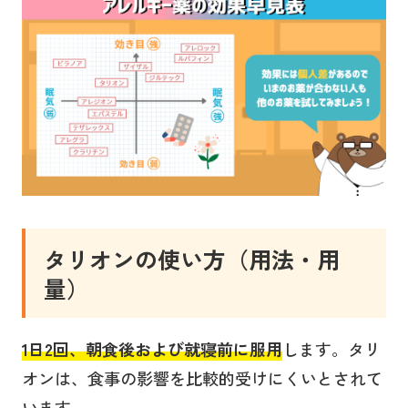
タリオン
の使い方（用法・用
量
）
1日2回、朝食後および就寝前
に服用
します。タリ
オンは、食事の影響を比較的受けにくいとされて
います。