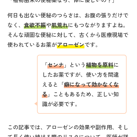
何日も出ない便秘のつらさは、お腹の張りだけで
なく、
食欲不振
や
肌荒れ
にもつながりますよね。
そんな頑固な便秘に対して、古くから医療現場で
使われているお薬が
アローゼン
です。
「
センナ
」という
植物を原料
に
したお薬ですが、使い方を間違
えると「
癖になって効かなくな
る
」こともあるため、正しい知
識が必要です。
この記事では、アローゼンの効果や副作用、そし
て長く使い続ける際のリスクについて、医師が詳