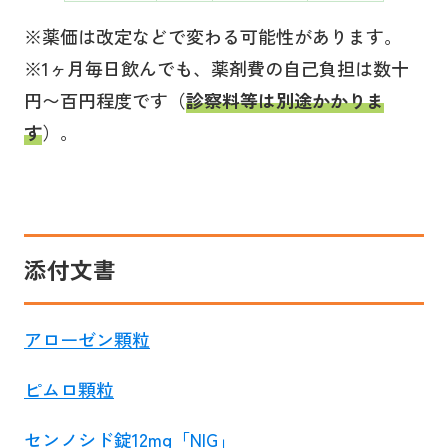
※薬価は改定などで変わる可能性があります。
※1ヶ月毎日飲んでも、薬剤費の自己負担は数十
円〜百円程度です（
診察料等は別途かかりま
す
）。
添付文書
アローゼン顆粒
ピムロ顆粒
センノシド錠12mg「NIG」