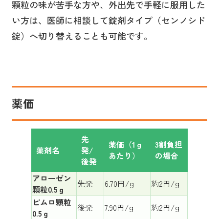
顆粒の味が苦手な方や、外出先で手軽に服用した
い方は、医師に相談して錠剤タイプ（センノシド
錠）へ切り替えることも可能です。
薬価
先
薬価（1ｇ
3割負担
薬剤名
発/
あたり）
の場合
後発
アローゼン
先発
6.70円/g
約2円/g
顆粒0.5ｇ
ピムロ顆粒
後発
7.90円/g
約2円/g
0.5ｇ