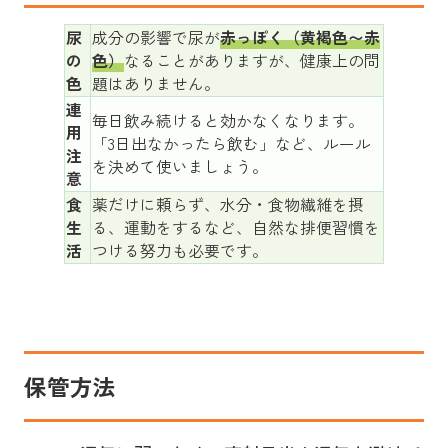
尿
成分の影響で尿が
赤っぽく（黄褐色〜赤
の
色）
なることがありますが、健康上の問
色
題はありません。
連
毎日飲み続けると効かなくなります。
用
「3日出なかったら飲む」など、ルール
注
を決めて使いましょう。
意
食
薬だけに頼らず、水分・食物繊維を摂
生
る、運動をするなど、自然な排便習慣を
活
つける努力も必要です。
保管方法