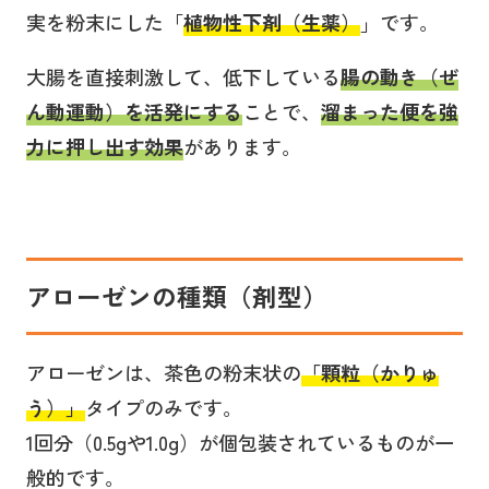
実を粉末にした「
植物性下剤（生薬）
」です。
大腸を直接刺激して、低下している
腸の動き（ぜ
ん動運動）を活発にする
ことで、
溜まった便を強
力に押し出す効果
があります。
アローゼンの種類（剤型）
アローゼンは、茶色の粉末状の
「顆粒（かりゅ
う）」
タイプのみです。
1回分（0.5gや1.0g）が個包装されているものが一
般的です。