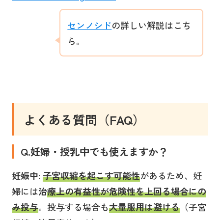
センノシド
の詳しい解説はこち
ら。
よくある質問（FAQ）
Q.妊婦・授乳中でも
使えますか？
妊娠中
:
子宮収縮を起こす可能性
があるため、妊
婦には
治
療上の有益性が危険性を上回る場合にの
み
投与
。投与する場合も
大量服用は避ける
（子宮