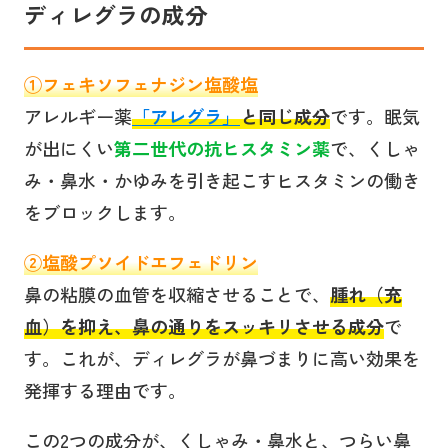
ディレグラの成分
①フェキソフェナジン塩酸塩
アレルギー薬
「アレグラ」
と同じ成分
です。眠気
が出にくい
第二世代の抗ヒスタミン薬
で、くしゃ
み・鼻水・かゆみを引き起こすヒスタミンの働き
をブロックします。
②塩酸プソイドエフェドリン
鼻の粘膜の血管を収縮させることで、
腫れ（充
血）を抑え、鼻の通りをスッキリさせる
成分
で
す。これが、ディレグラが鼻づまりに高い効果を
発揮する理由です。
この2つの成分が、くしゃみ・鼻水と、つらい鼻