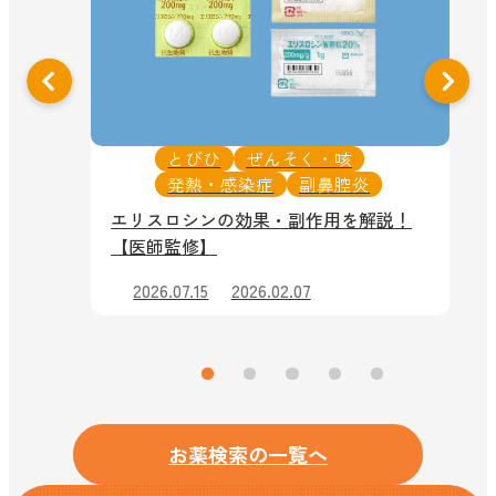
とびひ
ぜんそく・咳
発熱・感染症
副鼻腔炎
症
エリスロシンの効果・副作用を解説！
【医師監修】
！
2026.07.15
2026.02.07
お薬検索の一覧へ