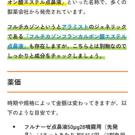
オン酸エステル点鼻液」
といった名称で、多くの
製薬会社から発売されています。
フルチカゾンというと
アラミスト
のジェネリック
である
「
フルチカゾンフランカルボン酸エステル
点鼻液
」
も存在しますが、こちらとは別物なので
しっかりと成分をチェックしましょう。
薬価
時期や規格によって金額は変わってきますが、以
下のような目安です。
フルナーゼ点鼻液50μg28噴霧用（先発
品）
：1キットあたり 約546.6円 （3割負担