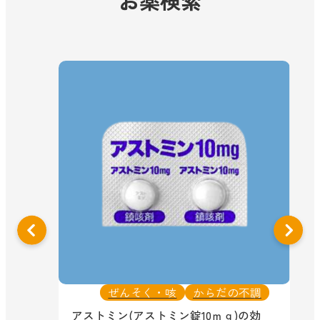
ぜんそく・咳
からだの不調
リ
アストミン(アストミン錠10ｍｇ)の効