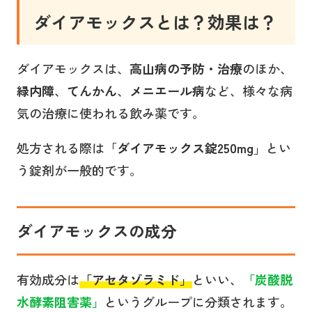
ダイアモックスとは？
効果は？
ダイアモックスは、
高山病の予防・治療
のほか、
緑内障
、
てんかん
、
メニエール病
など、様々な病
気の治療に使われる飲み薬です。
処方される際は「
ダイアモックス錠250mg
」とい
う錠剤が一般的です。
ダイアモックス
の成分
有効成分は
「
アセタゾラミド
」
といい、
「炭酸脱
水酵素阻害薬」
というグループに分類されます。