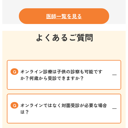
医師一覧を見る
よくあるご質問
オンライン診療は子供の診察も可能です
か？何歳から受診できますか？
はい、0歳から受診可能です。18歳未満のお子
オンラインではなく対面受診が必要な場合
様は保護者の方の同伴が必要です。発熱や咳、
は？
発疹などお子様に多い症状はオンラインで対応
できます。夜間や休日でかかりつけ医が閉まっ