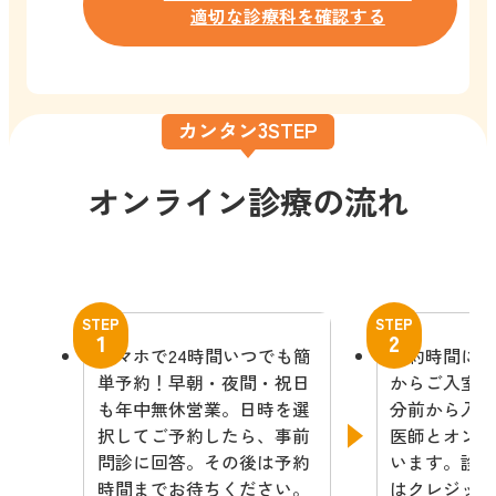
適切な診療科を確認する
3
カンタン
STEP
オンライン診療の流れ
STEP
STEP
1
2
スマホで24時間いつでも簡
予約時間にな
単予約！早朝・夜間・祝日
からご入室く
も年中無休営業。日時を選
分前から入
択してご予約したら、事前
医師とオン
問診に回答。その後は予約
います。診
時間までお待ちください。
はクレジッ