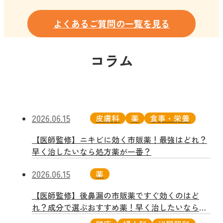
ているとき、院内感染を避けたいときにご活用
意識がはっきりしない、呼吸が苦しい、けいれ
ください。
よくあるご質問の一覧を見る
んを起こしている、水分が全く摂れないなど、
緊急性が高い症状の場合は対面での受診や救急
相談をお願いしています。判断に迷う場合は、
コラム
まずオンラインでご相談ください。
2026.06.15
皮膚科
薬
食事・栄養
【医師監修】ニキビに効く市販薬！最強はどれ？
早く治したいなら処方薬が一番？
2026.06.15
薬
【医師監修】後鼻漏の市販薬ですぐ効くのはど
れ？成分で選ぶおすすめ薬！早く治したいなら処
方薬？