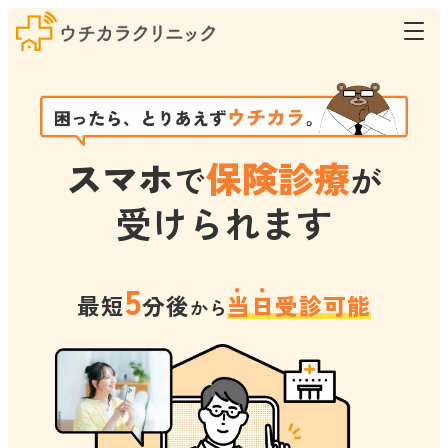
スマホ
保険診療
で
が
受けられます
5
最短
分後
当日受診可能
から