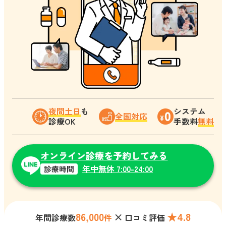
夜間土日
も
システム
全国対応
診療OK
手数料
無料
オンライン診療を予約してみる
年中無休 7:00-24:00
診療時間
86,000
×
★4.8
年間診療数
件
口コミ評価